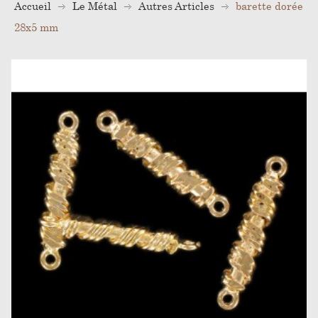
Accueil
Le Métal
Autres Articles
barette dorée
28x5 mm