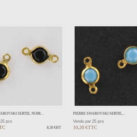
AJOUTER AU PANIER
AJOUTER AU PANI
VOIR LE DÉTAIL
VOIR LE DÉTAIL
AROVSKI SERTIE, NOIR...
PIERRE SWAROVSKI SERTIE,...
 25 pcs
Vendu par 25 pcs
TTC
10,20 €TTC
8,50 €HT