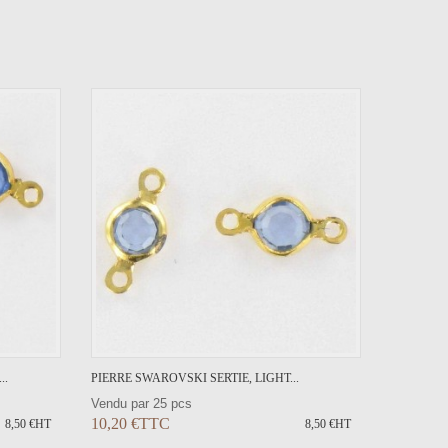
ER
..
PIERRE SWAROVSKI SERTIE, LIGHT...
Vendu par 25 pcs
10,20 €TTC
8,50 €HT
8,50 €HT