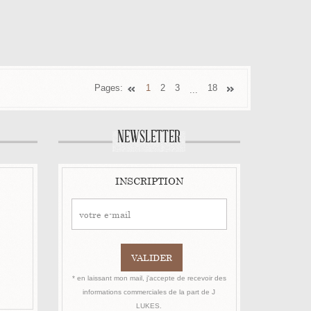
ER
Pages:
1
2
3
18
...
NEWSLETTER
INSCRIPTION
* en laissant mon mail, j'accepte de recevoir des
informations commerciales de la part de J
LUKES.