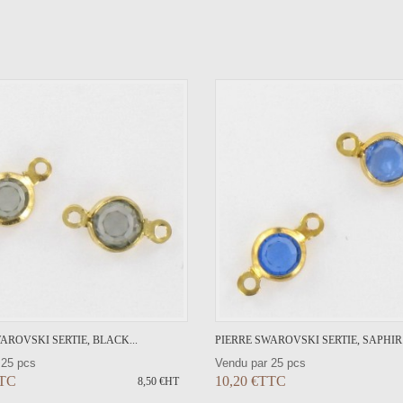
AJOUTER AU PANIER
AJOUTER AU PANI
VOIR LE DÉTAIL
VOIR LE DÉTAIL
AROVSKI SERTIE, BLACK...
PIERRE SWAROVSKI SERTIE, SAPHIR.
 25 pcs
Vendu par 25 pcs
TTC
10,20 €TTC
8,50 €HT