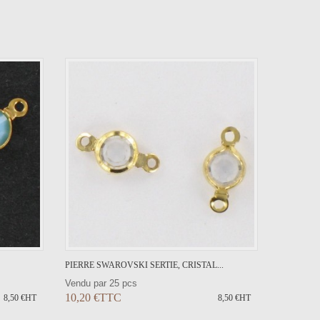
ER
PIERRE SWAROVSKI SERTIE, CRISTAL...
Vendu par 25 pcs
10,20 €TTC
8,50 €HT
8,50 €HT